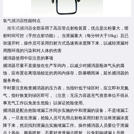
氯气捕消器
性能特点
推车式捕消器
全部采用了高压管点射枪装置，优点是出粉量大，喷
射时间可控（手控点射功能）。当泄漏量大（每分钟大于10kg）且已
弥漫开时，操作员可采用扫射方式迅速将浓度降下来，以减轻泄漏对
周围环境的污染和对人体的伤害
捕消器使用中应注意的事项
捕消器尽量不直接放在生产车间内，以减少对捕消器瓶体气头的腐
蚀，应布置在离现场较近的房间内保存，防暴晒雨淋，延长捕消器的
服务寿命。
平时要注意检查捕消器的压力表，当指针低于绿区时，应立即补充氮
气，指针恢复到绿区即可，（注意：无压力容器充气资质单位不得从
事充气工作以免发生危险）以保证抢险使用。
捕消器是配合抢险堵漏工作同步实施的中和泄漏的设备，不是堵漏工
具，一旦发生泄漏，抢险人员可先用点射枪采用扫射方法将泄漏浓度
降下来，然后找到泄漏点实施堵漏工作。操作捕消器人员要位于泄漏
点上风向，顺风喷射，不要对准泄漏点喷射，以免影响堵漏人员视