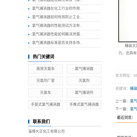
氯气捕消器能否解决突发气体...
氯气捕消器在化工行业的作用...
氯气捕消器如何有效防止工业...
氯气捕消器的性能测试方法有...
氯气捕消器性能如何解决泄漏...
氯气捕消器标准是否支持多场...
桶装灭氯
力，还具有
热门关键词
高效灭氯车
氯气捕消器
本文网址：http:
灭氯剂厂家
灭氯剂
关键词：
桶
灭氯车
氯气捕消剂
上一篇：
氯
手提式氯气捕消器
手推式氯气捕消器
下一篇：
氯
最近浏览：
联系我们
淄博大正化工有限公司