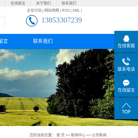
在线留言
关于我们
联系我们
企业分站
|
网站地图
|
RSS
|
XML
|
13853307239
留言
联系我们
在线客服
联系电话
在线留言
您的当前位置：
首 页
>>
新闻中心
>>
公司新闻