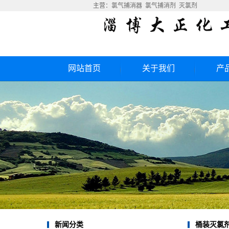
主营：
氯气捕消器
氯气捕消剂
灭氯剂
网站首页
关于我们
产
公司简介
氯气
联系我们
氯气
手提式
手推式
灭
灭氯
灭
桶装灭氯
新闻分类
灭