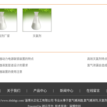
氯剂厂家
灭氯剂
器动力电源联锁装置的特点
高效灭氯剂特
器液氯管道设计的要求
氯气泄漏会造
器装置的使用注意
|
关于我们
|
产品中心
|
新闻中心
|
在线留言
 http://www.zbdzhgc.com/ 淄博大正化工有限公司 专业从事于
氯气捕消器
,
氯气捕消剂
,
灭氯
Powered by
祥云平台
技术支持：
淄博佳创