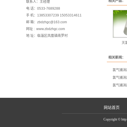
相关产品：
联系人：王经理
电 话：0533-7689288
手 机：13853307239 15053314611
邮 箱：zbdzhgc@163.com
网址 : www.zbdzhgc.com
地 址：临淄区凤凰镇南罗村
灭
相关新闻：
氯气捕消
氯气捕消
氯气捕消
网站首页
Copyright ©