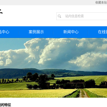
收藏本站
品中心
案例展示
新闻中心
在线
捕消剂
一级案例
公司新闻
捕消器
行业新闻
氯气捕消器
技术知识
氯气捕消器
氯剂
剂厂家
氯车
剂的特征
氯器